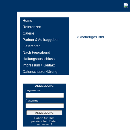
Home
Referenzen
Galerie
« Vorheriges Bild
Partner & Auftraggeber
Lieferanten
Nach Feierabend
Haftungsausschluss
Impressum / Kontakt
Datenschutzerklärung
ANMELDUNG
Loginname:
Passwort:
Haben Sie Ihre
persönlichen Daten
vergessen?