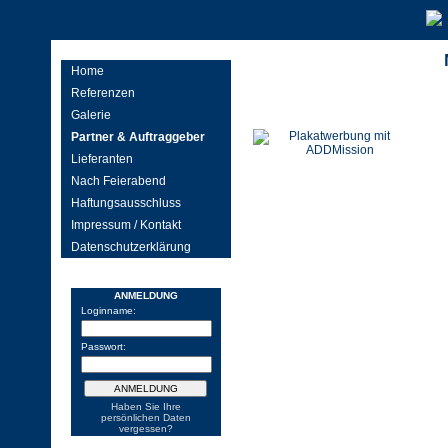
Home
Referenzen
Galerie
Partner & Auftraggeber
Lieferanten
Nach Feierabend
Haftungsausschluss
Impressum / Kontakt
Datenschutzerklärung
ANMELDUNG
Loginname:
Passwort:
Haben Sie Ihre
persönlichen Daten
vergessen?